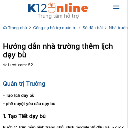
Toggl
naviga
Trung tâm hỗ trợ
Trang chủ
Công cụ hỗ trợ quản trị
Sổ đầu bài
Nhà trườ
Hướng dẫn nhà trường thêm lịch
dạy bù
Lượt xem: 52
Quản trị Trường
- Tạo lịch dạy bù
- phê duyệt yêu cầu dạy bù
1. Tạo Tiết dạy bù
Bước 1: Trên màn hình trang chủ, click module Sổ đầu bài > click