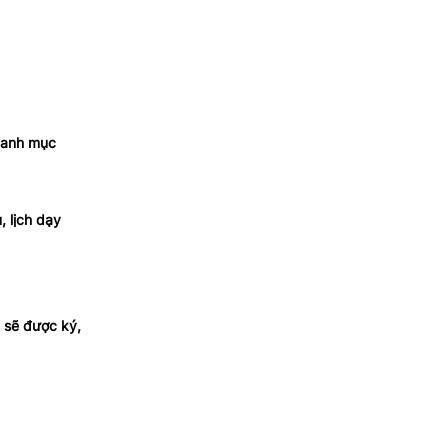
 Danh mục
, lịch dạy
t sẽ được ký,