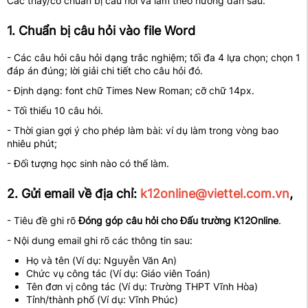
Các thầy/cô chuẩn bị câu hỏi và làm theo hướng dẫn sau:
1. Chuẩn bị câu hỏi vào file Word
- Các câu hỏi câu hỏi dạng trắc nghiệm; tối đa 4 lựa chọn; chọn 1
đáp án đúng; lời giải chi tiết cho câu hỏi đó.
- Định dạng: font chữ Times New Roman; cỡ chữ 14px.
- Tối thiểu 10 câu hỏi.
- Thời gian gợi ý cho phép làm bài: ví dụ làm trong vòng bao
nhiêu phút;
- Đối tượng học sinh nào có thể làm.
2. Gửi email về địa chỉ:
k12online@viettel.com.vn
,
- Tiêu đề ghi rõ
Đóng góp câu hỏi cho Đấu trường K12Online
.
- Nội dung email ghi rõ các thông tin sau:
Họ và tên (Ví dụ: Nguyễn Văn An)
Chức vụ công tác (Ví dụ: Giáo viên Toán)
Tên đơn vị công tác (Ví dụ: Trường THPT Vĩnh Hòa)
Tỉnh/thành phố (Ví dụ: Vĩnh Phúc)