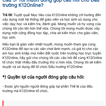
Câu 5: Tôi muốn đóng góp câu hỏi cho Đấu
trường K12Online?
Trả lời:
Tuyệt quá! Mục tiêu của K12Online không chỉ hướng đễn
xây dựng một hệ thống để giáo viên và học sinh sử dụng cho
việc dạy học và kiểm tra, đánh giá. Mong muốn và hy vọng của
chúng tôi còn lớn hơn thế nữa. Chúng tôi mong muốn được xây
dựng một cộng đồng học tập, chia sẻ kiến thức cho giáo viên,
học sinh.
Nếu bạn là giáo viên nhiệt huyết, mong muốn tham gia cùng
K12Online để tạo ra các sân chơi lành mạnh, có giá trị cho các
em học sinh khắp mọi miền đất nước trên trường học trực tuyến
K12Online, hãy gửi cho chúng tôi các câu hỏi để cùng K12Online
tổ chức thật nhiều đấu trường thú vị hơn nữa. Chúng tôi sẽ kiểm
duyệt và sử dụng để tổ chức Đấu trường K12Online.
*) Quyền lợi của người đóng góp câu hỏi:
- Được ghi nguồn người đóng góp tại phần Thể lệ của đấu
trường mà K12Online tổ chức.