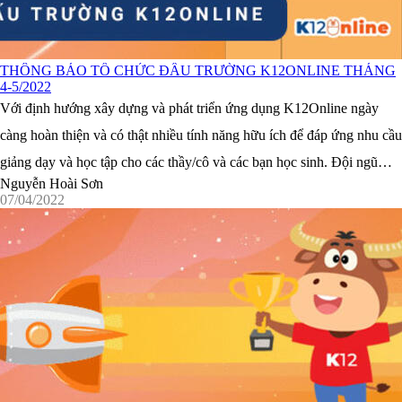
THÔNG BÁO TỔ CHỨC ĐẤU TRƯỜNG K12ONLINE THÁNG
4-5/2022
Với định hướng xây dựng và phát triển ứng dụng K12Online ngày
càng hoàn thiện và có thật nhiều tính năng hữu ích để đáp ứng nhu cầu
giảng dạy và học tập cho các thầy/cô và các bạn học sinh. Đội ngũ
Nguyễn Hoài Sơn
phát triển K12Online không ngừng lắng nghe và cập ...
07/04/2022