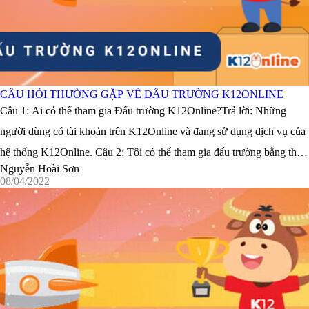
CÂU HỎI THƯỜNG GẶP VỀ ĐẤU TRƯỜNG K12ONLINE
Câu 1: Ai có thể tham gia Đấu trường K12Online?Trả lời: Những
người dùng có tài khoản trên K12Online và đang sử dụng dịch vụ của
hệ thống K12Online. Câu 2: Tôi có thể tham gia đấu trường bằng thiết
Nguyễn Hoài Sơn
bị nào?Trả lời: Bạn có thể tham gia đấu trường bằng ...
08/04/2022