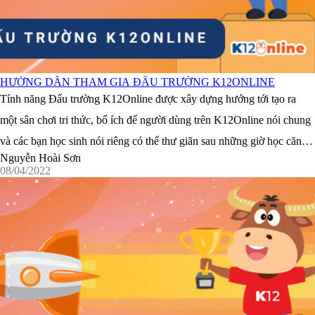
HƯỚNG DẪN THAM GIA ĐẤU TRƯỜNG K12ONLINE
Tính năng Đấu trường K12Online được xây dựng hướng tới tạo ra
một sân chơi tri thức, bổ ích để người dùng trên K12Online nói chung
và các bạn học sinh nói riêng có thể thư giãn sau những giờ học căng
Nguyễn Hoài Sơn
thằng.Các nội dung thi đấu trên Đấu trường ...
08/04/2022