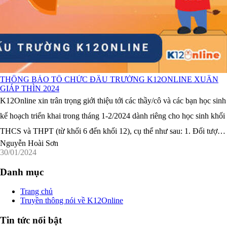
THÔNG BÁO TỔ CHỨC ĐẤU TRƯỜNG K12ONLINE XUÂN
GIÁP THÌN 2024
K12Online xin trân trọng giới thiệu tới các thầy/cô và các bạn học sinh
kế hoạch triển khai trong tháng 1-2/2024 dành riêng cho học sinh khối
THCS và THPT (từ khối 6 đến khối 12), cụ thể như sau: 1. Đối tượng
Nguyễn Hoài Sơn
tham gia- Học sinh khối 6, 7, 8, 9, 10, ...
30/01/2024
Danh mục
Trang chủ
Truyền thông nói về K12Online
Tin tức nổi bật