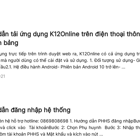
ẫn tải ứng dụng K12Online trên điện thoại thô
h bảng
ng trực tiếp trên trình duyệt web ra, K12Online có cả ứng dụng tr
mà người dùng có thể cài đặt và sử dụng. 1. Đối tượng sử dụng- G
cầu2.1. Hệ điều hành Android- Phiên bản Android 10 trở lên- ...
021
ẫn đăng nhập hệ thống
iên hệ hỗ trợ hotline: 0869808698 1. Hướng dẫn PHHS đăng nhậpBước
và click vào Tài khoảnBước 2: Chọn Phụ huynh Bước 3: Nhập t
m tài khoản PHHS và Mật khẩu và kích vào nút ...