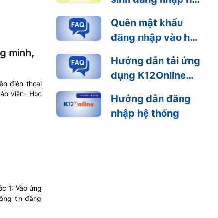
thống K12Online
Quên mật khẩu
đăng nhập vào hệ
thống
ng minh,
Hướng dẫn tải ứng
dụng K12Online
ên điện thoại
trên điện thoại
iáo viên- Học
Hướng dẫn đăng
thông minh, máy
nhập hệ thống
tính bảng
 1: Vào ứng
hông tin đăng